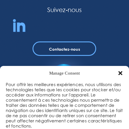
Suivez-nous
Contactez-nous
Manage Consent
Pour offrir les meilleures expériences, nous utilisons des
technologies telles que les cookies pour stocker et/ou
accéder aux informations sur l'appareil. Le
consentement à ces technologies nous permettra de
traiter des données telles que le comportement de
navigation ou des identifiants uniques sur ce site. Le fait
de ne pas consentir ou de retirer son consentement
+1 438 889 6523
peut affecter négativement certaines caractéristiques
et fonctions.
3310, 100e Avenue, suite 310, Laval (QC) H7T